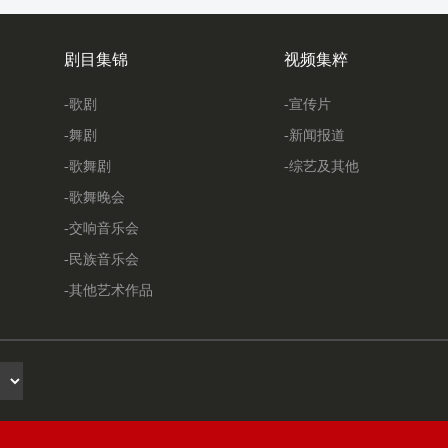
剧目集锦
视频集粹
-歌剧
-宣传片
-舞剧
-新闻报道
-歌舞剧
-综艺及其他
-歌舞晚会
-交响音乐会
-民族音乐会
-其他艺术作品