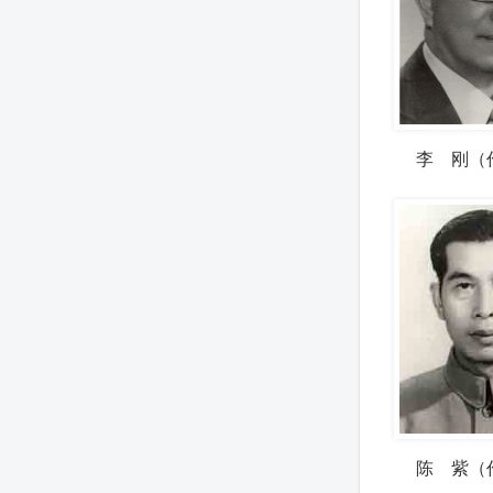
李 刚（
陈 紫（