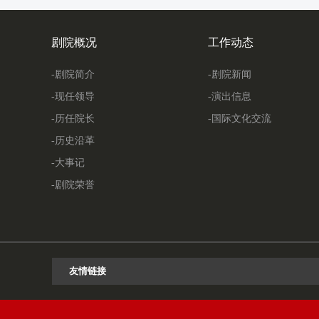
剧院概况
工作动态
-剧院简介
-剧院新闻
-现任领导
-演出信息
-历任院长
-国际文化交流
-历史沿革
-大事记
-剧院荣誉