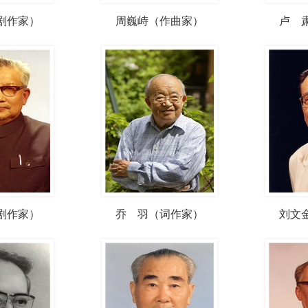
剧作家）
周巍峙（作曲家）
卢 
剧作家）
乔 羽（词作家）
刘文