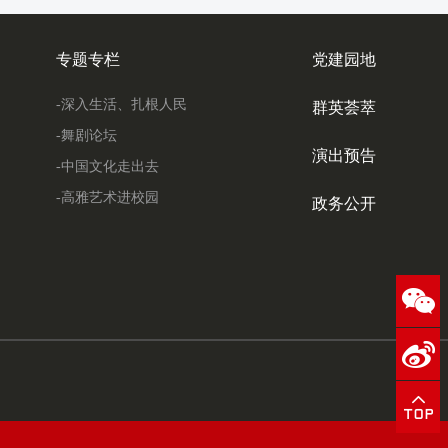
专题专栏
党建园地
-深入生活、扎根人民
群英荟萃
-舞剧论坛
演出预告
-中国文化走出去
-高雅艺术进校园
政务公开