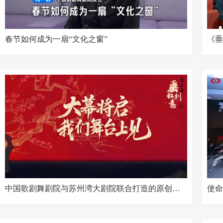
春节如何成为一扇“文化之窗”
《垂
中国歌剧舞剧院与苏州湾大剧院联合打造的原创舞剧《垂虹别意・唐寅》即将首演并开启巡演。