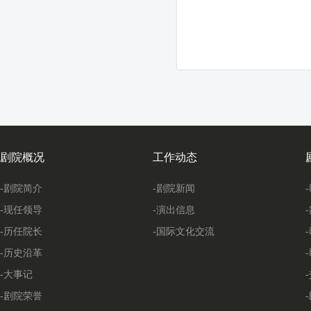
剧院概况
工作动态
-剧院简介
-剧院新闻
-现任领导
-演出信息
-历任院长
-国际文化交流
-历史沿革
-大事记
-剧院荣誉