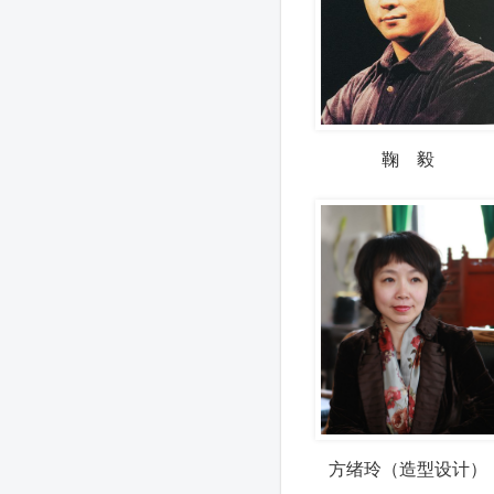
鞠 毅
方绪玲（造型设计）