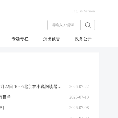
English Version
专题专栏
演出预告
政务公开
演出预告 | 舞剧《垂虹别意・唐寅》北京上演在即中国歌剧舞剧院2026年7月22日 10:05北京在小说阅读器读本章去阅读在小说阅读器中沉浸阅读演出预告 | 舞剧《垂虹别意・唐寅》北京上演在即
2026-07-22
节目单
2026-07-13
相
2026-07-08