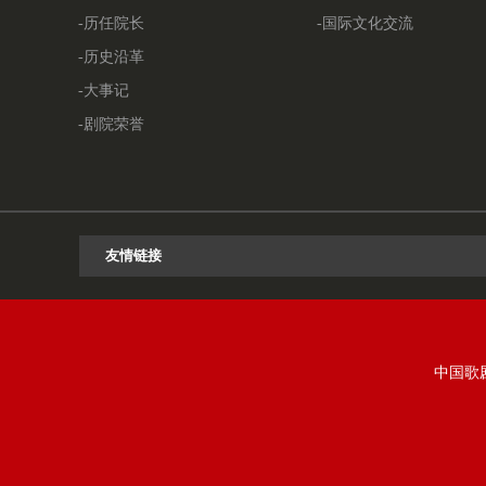
-历任院长
-国际文化交流
-历史沿革
-大事记
-剧院荣誉
中国歌剧