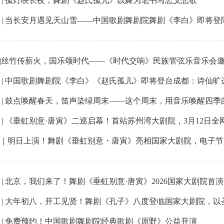
 | 孤灯映长夜，舞剧《赵氏孤儿》以舞为笔书写忠义悲歌
 | 当长安月遇见天山雪——中国歌剧舞剧院舞剧《李白》即将
|丝竹传薪火，国乐颂时代——《时代交响》民族管弦乐音乐会
 | 中国歌剧舞剧院《李白》《赵氏孤儿》即将登台成都：诗仙旷
 | 鼓点唤醒春天，笛声染绿周末——这个周末，用音乐唤醒四季
 | 《垂虹别意·唐寅》二巡启幕！首站苏州湾大剧院，3月12日全
｜明日上演！舞剧《垂虹别意・唐寅》亮相国家大剧院，电子节
 | 北京，我们来了！舞剧《垂虹别意·唐寅》2026国家大剧院首
 | 大年初八，开工见贤！舞剧《孔子》八度登临国家大剧院，
 | 免费预约！中国歌剧舞剧院经典歌剧《原野》公益开演