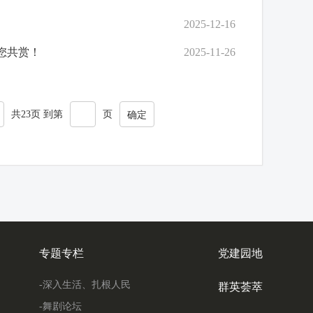
2025-12-16
您共赏！
2025-11-26
共23页 到第
页
确定
专题专栏
党建园地
-深入生活、扎根人民
群英荟萃
-舞剧论坛