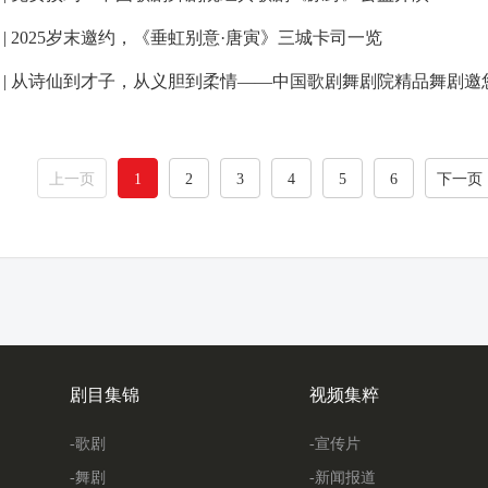
 | 2025岁末邀约，《垂虹别意·唐寅》三城卡司一览
 | 从诗仙到才子，从义胆到柔情——中国歌剧舞剧院精品舞剧邀
上一页
1
2
3
4
5
6
下一页
剧目集锦
视频集粹
-歌剧
-宣传片
-舞剧
-新闻报道