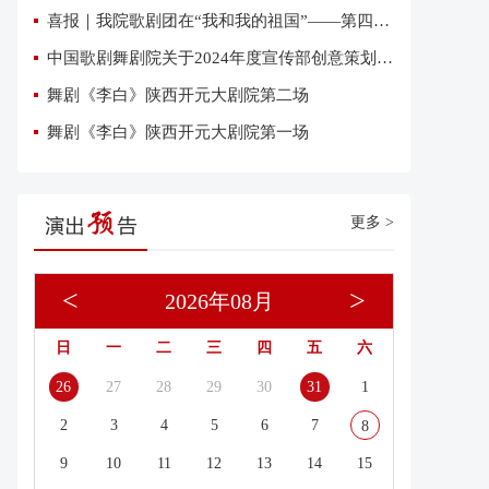
喜报｜我院歌剧团在“我和我的祖国”——第四届优秀网络短视频大赛中荣获三项大奖
中国歌剧舞剧院关于2024年度宣传部创意策划复试有关事项的通知
舞剧《李白》陕西开元大剧院第二场
舞剧《李白》陕西开元大剧院第一场
更多 >
<
>
2026年08月
日
一
二
三
四
五
六
26
27
28
29
30
31
1
2
3
4
5
6
7
8
9
10
11
12
13
14
15