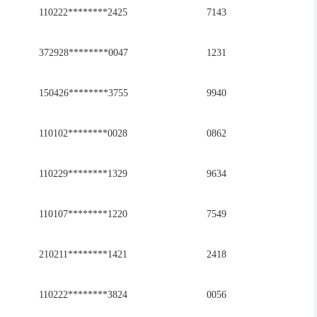
110222********2425
7143
372928********0047
1231
150426********3755
9940
110102********0028
0862
110229********1329
9634
110107********1220
7549
210211********1421
2418
110222********3824
0056