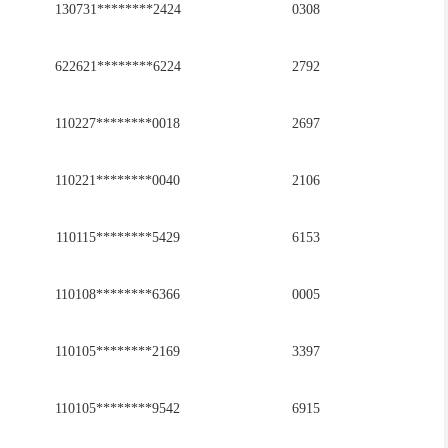
130731********2424
0308
622621********6224
2792
110227********0018
2697
110221********0040
2106
110115********5429
6153
110108********6366
0005
110105********2169
3397
110105********9542
6915