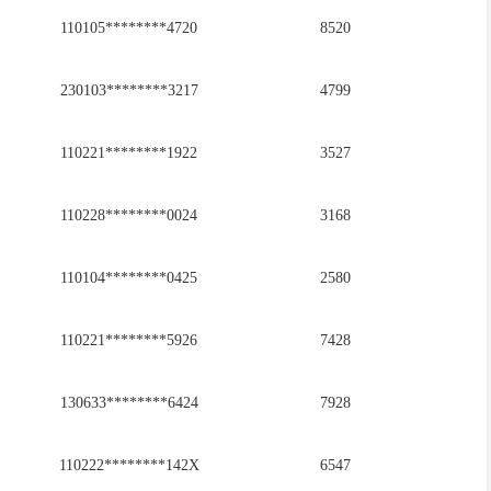
110105********4720
8520
230103********3217
4799
110221********1922
3527
110228********0024
3168
110104********0425
2580
110221********5926
7428
130633********6424
7928
110222********142X
6547