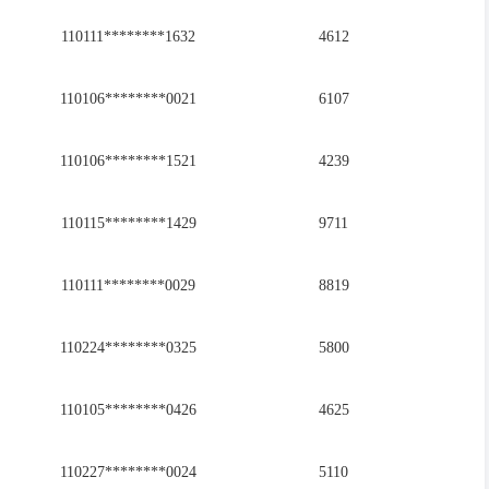
110111********1632
4612
110106********0021
6107
110106********1521
4239
110115********1429
9711
110111********0029
8819
110224********0325
5800
110105********0426
4625
110227********0024
5110