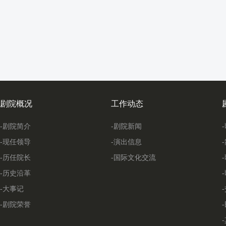
剧院概况
工作动态
-剧院简介
-剧院新闻
-现任领导
-演出信息
-历任院长
-国际文化交流
-历史沿革
-大事记
-剧院荣誉