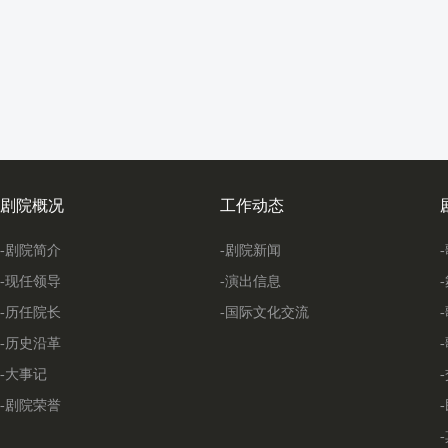
剧院概况
工作动态
-剧院简介
-剧院新闻
-现任领导
-演出信息
-历任院长
-国际文化交流
-历史沿革
-大事记
-剧院荣誉