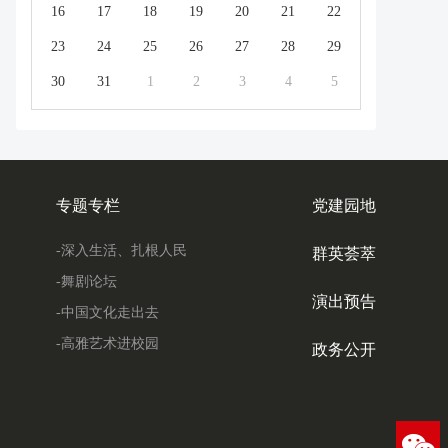
16
17
18
19
20
21
22
23
24
25
26
27
28
29
30
31
1
2
3
4
5
专题专栏
党建园地
-深入生活、扎根人民
群英荟萃
-舞剧论坛
演出预告
-中国文化走出去
-高雅艺术进校园
政务公开