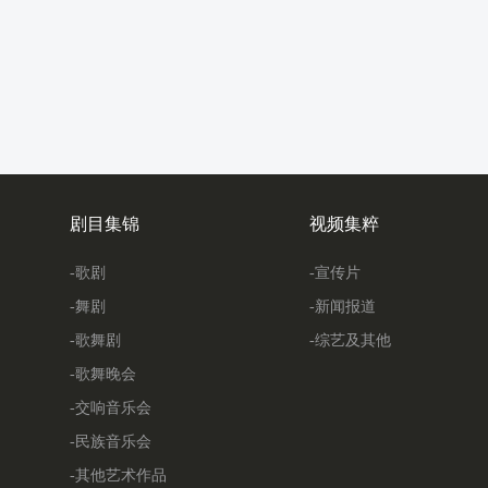
剧目集锦
视频集粹
-歌剧
-宣传片
-舞剧
-新闻报道
-歌舞剧
-综艺及其他
-歌舞晚会
-交响音乐会
-民族音乐会
-其他艺术作品