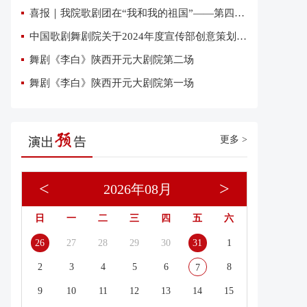
喜报｜我院歌剧团在“我和我的祖国”——第四届优秀网络短视频大赛中荣获三项大奖
中国歌剧舞剧院关于2024年度宣传部创意策划复试有关事项的通知
舞剧《李白》陕西开元大剧院第二场
舞剧《李白》陕西开元大剧院第一场
更多 >
<
>
2026年08月
日
一
二
三
四
五
六
26
27
28
29
30
31
1
2
3
4
5
6
8
7
9
10
11
12
13
14
15