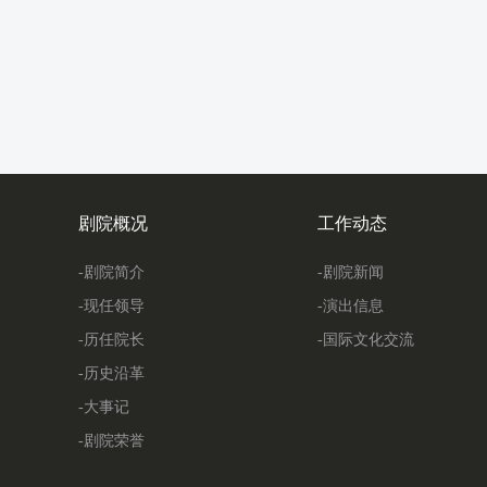
剧院概况
工作动态
-剧院简介
-剧院新闻
-现任领导
-演出信息
-历任院长
-国际文化交流
-历史沿革
-大事记
-剧院荣誉