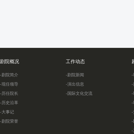
剧院概况
工作动态
-剧院简介
-剧院新闻
-现任领导
-演出信息
-历任院长
-国际文化交流
-历史沿革
-大事记
-剧院荣誉