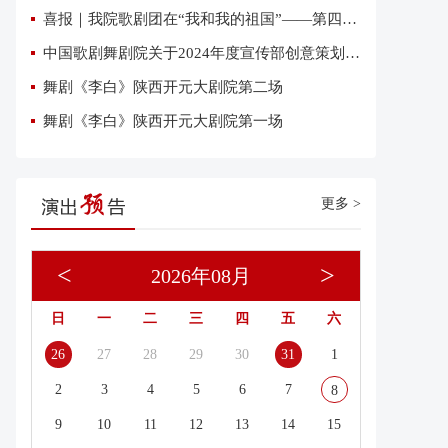
喜报｜我院歌剧团在“我和我的祖国”——第四届优秀网络短视频大赛中荣获三项大奖
中国歌剧舞剧院关于2024年度宣传部创意策划复试有关事项的通知
舞剧《李白》陕西开元大剧院第二场
舞剧《李白》陕西开元大剧院第一场
更多 >
<
>
2026年08月
日
一
二
三
四
五
六
26
27
28
29
30
31
1
2
3
4
5
6
7
8
9
10
11
12
13
14
15