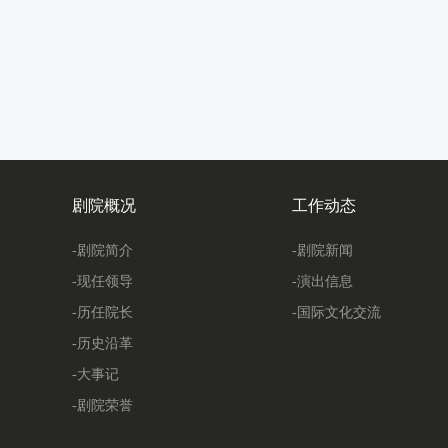
剧院概况
工作动态
-剧院简介
-剧院新闻
-现任领导
-演出信息
-历任院长
-国际文化交流
-历史沿革
-大事记
-剧院荣誉