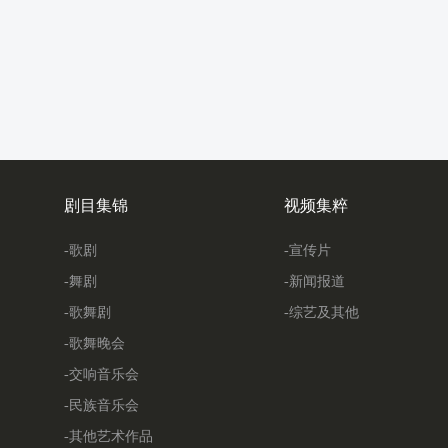
剧目集锦
视频集粹
-歌剧
-宣传片
-舞剧
-新闻报道
-歌舞剧
-综艺及其他
-歌舞晚会
-交响音乐会
-民族音乐会
-其他艺术作品