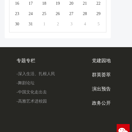
16
17
18
19
20
21
22
23
24
25
26
27
28
29
30
31
1
2
3
4
5
专题专栏
党建园地
-深入生活、扎根人民
群英荟萃
-舞剧论坛
演出预告
-中国文化走出去
-高雅艺术进校园
政务公开