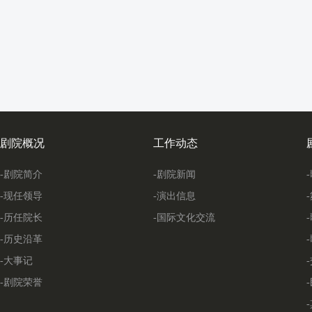
剧院概况
工作动态
-剧院简介
-剧院新闻
-现任领导
-演出信息
-历任院长
-国际文化交流
-历史沿革
-大事记
-剧院荣誉