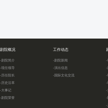
剧院概况
工作动态
-剧院简介
-剧院新闻
-现任领导
-演出信息
-历任院长
-国际文化交流
-历史沿革
-大事记
-剧院荣誉