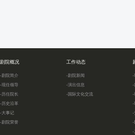
剧院概况
工作动态
-剧院简介
-剧院新闻
-现任领导
-演出信息
-历任院长
-国际文化交流
-历史沿革
-大事记
-剧院荣誉