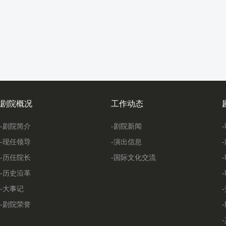
剧院概况
工作动态
-剧院简介
-剧院新闻
-现任领导
-演出信息
-历任院长
-国际文化交流
-历史沿革
-大事记
-剧院荣誉