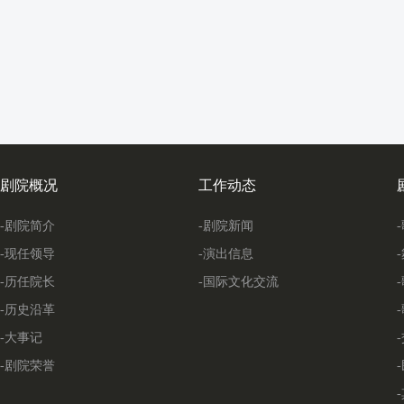
剧院概况
工作动态
-剧院简介
-剧院新闻
-现任领导
-演出信息
-历任院长
-国际文化交流
-历史沿革
-大事记
-剧院荣誉