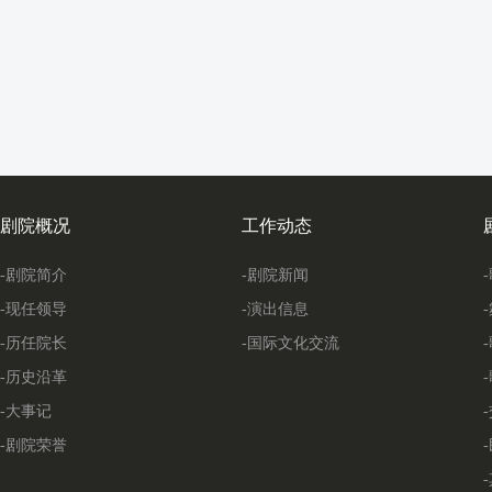
剧院概况
工作动态
-剧院简介
-剧院新闻
-现任领导
-演出信息
-历任院长
-国际文化交流
-历史沿革
-大事记
-剧院荣誉