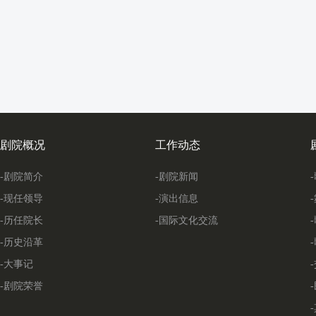
剧院概况
工作动态
-剧院简介
-剧院新闻
-现任领导
-演出信息
-历任院长
-国际文化交流
-历史沿革
-大事记
-剧院荣誉