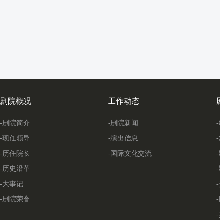
剧院概况
工作动态
-剧院简介
-剧院新闻
-现任领导
-演出信息
-历任院长
-国际文化交流
-历史沿革
-大事记
-剧院荣誉