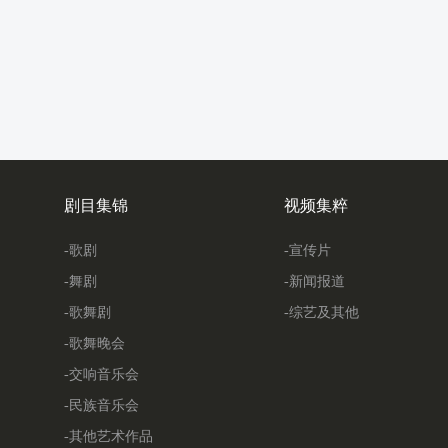
剧目集锦
视频集粹
-歌剧
-宣传片
-舞剧
-新闻报道
-歌舞剧
-综艺及其他
-歌舞晚会
-交响音乐会
-民族音乐会
-其他艺术作品