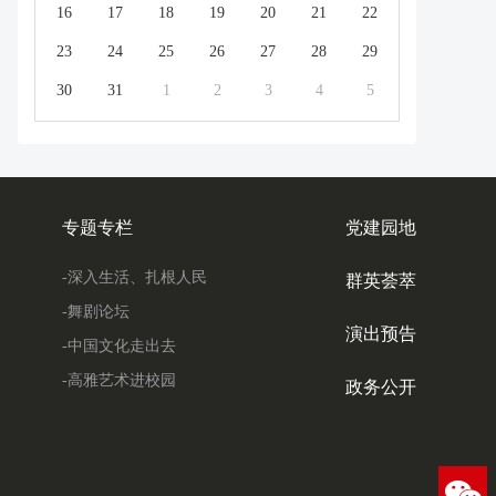
16
17
18
19
20
21
22
23
24
25
26
27
28
29
30
31
1
2
3
4
5
专题专栏
党建园地
-深入生活、扎根人民
群英荟萃
-舞剧论坛
演出预告
-中国文化走出去
-高雅艺术进校园
政务公开