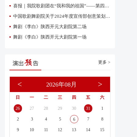
喜报｜我院歌剧团在“我和我的祖国”——第四届优秀网络短视频大赛中荣获三项大奖
中国歌剧舞剧院关于2024年度宣传部创意策划复试有关事项的通知
舞剧《李白》陕西开元大剧院第二场
舞剧《李白》陕西开元大剧院第一场
更多 >
<
>
2026年08月
日
一
二
三
四
五
六
26
27
28
29
30
31
1
2
3
4
5
7
8
6
9
10
11
12
13
14
15