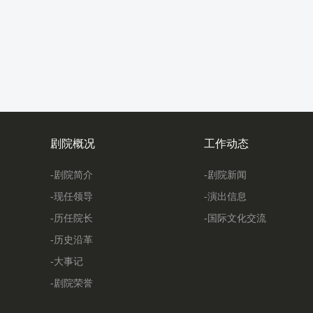
剧院概况
工作动态
-剧院简介
-剧院新闻
-现任领导
-演出信息
-历任院长
-国际文化交流
-历史沿革
-大事记
-剧院荣誉