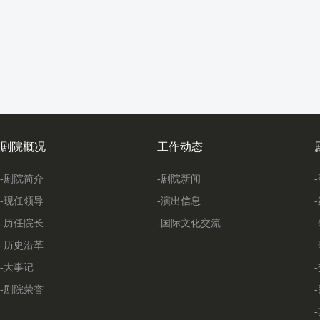
剧院概况
工作动态
-剧院简介
-剧院新闻
-现任领导
-演出信息
-历任院长
-国际文化交流
-历史沿革
-大事记
-剧院荣誉