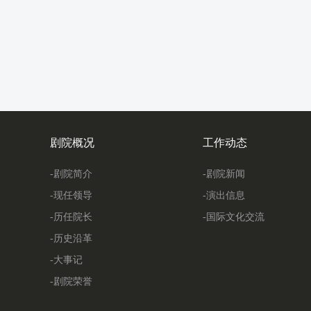
剧院概况
工作动态
-剧院简介
-剧院新闻
-现任领导
-演出信息
-历任院长
-国际文化交流
-历史沿革
-大事记
-剧院荣誉