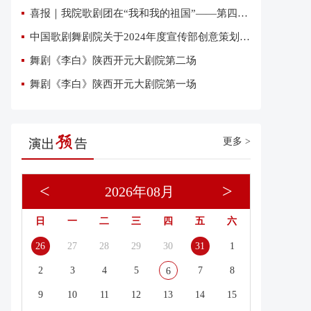
喜报｜我院歌剧团在“我和我的祖国”——第四届优秀网络短视频大赛中荣获三项大奖
中国歌剧舞剧院关于2024年度宣传部创意策划复试有关事项的通知
舞剧《李白》陕西开元大剧院第二场
舞剧《李白》陕西开元大剧院第一场
更多 >
<
>
2026年08月
日
一
二
三
四
五
六
26
27
28
29
30
31
1
2
3
4
5
7
8
6
9
10
11
12
13
14
15