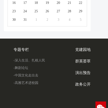
16
17
18
19
20
21
22
23
24
25
26
27
28
29
30
31
1
2
3
4
5
专题专栏
党建园地
-深入生活、扎根人民
群英荟萃
-舞剧论坛
演出预告
-中国文化走出去
-高雅艺术进校园
政务公开