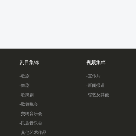
剧目集锦
视频集粹
-歌剧
-宣传片
-舞剧
-新闻报道
-歌舞剧
-综艺及其他
-歌舞晚会
-交响音乐会
-民族音乐会
-其他艺术作品