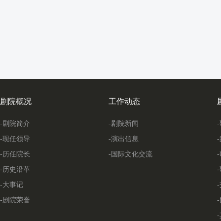
剧院概况
工作动态
-剧院简介
-剧院新闻
-现任领导
-演出信息
-历任院长
-国际文化交流
-历史沿革
-大事记
-剧院荣誉