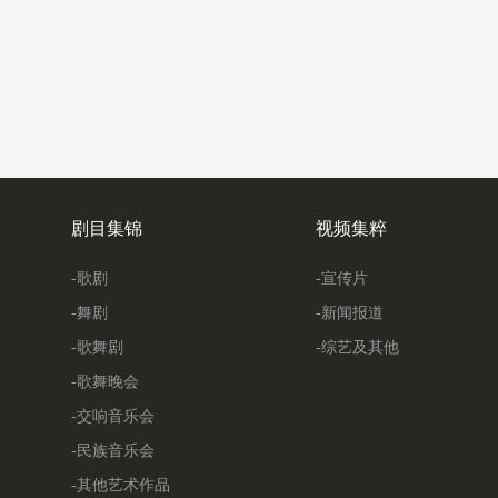
剧目集锦
视频集粹
-歌剧
-宣传片
-舞剧
-新闻报道
-歌舞剧
-综艺及其他
-歌舞晚会
-交响音乐会
-民族音乐会
-其他艺术作品