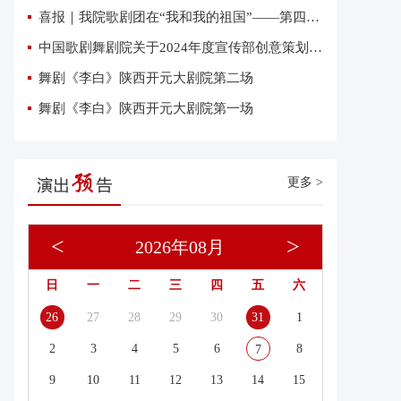
喜报｜我院歌剧团在“我和我的祖国”——第四届优秀网络短视频大赛中荣获三项大奖
中国歌剧舞剧院关于2024年度宣传部创意策划复试有关事项的通知
舞剧《李白》陕西开元大剧院第二场
舞剧《李白》陕西开元大剧院第一场
更多 >
<
>
2026年08月
日
一
二
三
四
五
六
26
27
28
29
30
31
1
2
3
4
5
6
8
7
9
10
11
12
13
14
15