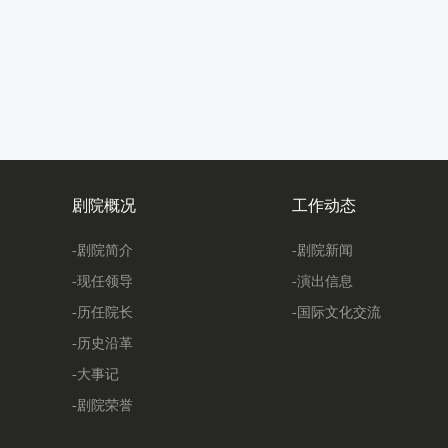
剧院概况
工作动态
-剧院简介
-剧院新闻
-现任领导
-演出信息
-历任院长
-国际文化交流
-历史沿革
-大事记
-剧院荣誉