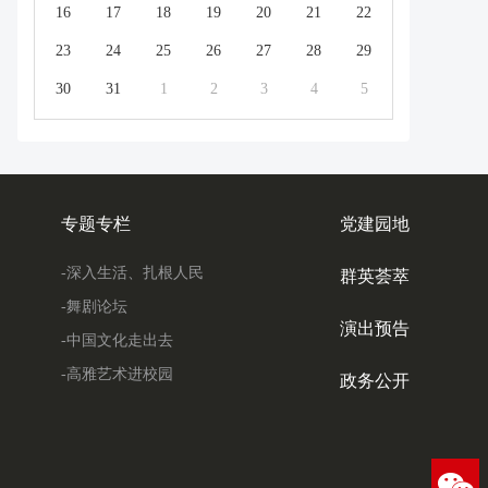
16
17
18
19
20
21
22
23
24
25
26
27
28
29
30
31
1
2
3
4
5
专题专栏
党建园地
-深入生活、扎根人民
群英荟萃
-舞剧论坛
演出预告
-中国文化走出去
-高雅艺术进校园
政务公开