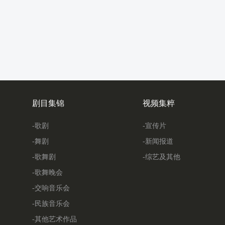
剧目集锦
视频集粹
-歌剧
-宣传片
-舞剧
-新闻报道
-歌舞剧
-综艺及其他
-歌舞晚会
-交响音乐会
-民族音乐会
-其他艺术作品