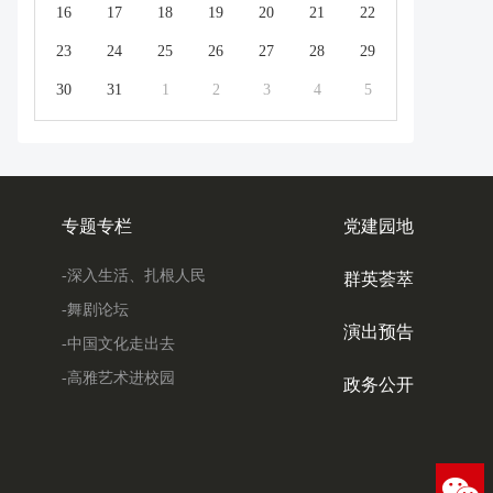
16
17
18
19
20
21
22
23
24
25
26
27
28
29
30
31
1
2
3
4
5
专题专栏
党建园地
-深入生活、扎根人民
群英荟萃
-舞剧论坛
演出预告
-中国文化走出去
-高雅艺术进校园
政务公开