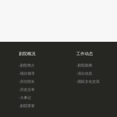
剧院概况
工作动态
-剧院简介
-剧院新闻
-现任领导
-演出信息
-历任院长
-国际文化交流
-历史沿革
-大事记
-剧院荣誉