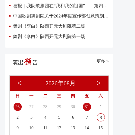
喜报｜我院歌剧团在“我和我的祖国”——第四届优秀网络短视频大赛中荣获三项大奖
中国歌剧舞剧院关于2024年度宣传部创意策划复试有关事项的通知
舞剧《李白》陕西开元大剧院第二场
舞剧《李白》陕西开元大剧院第一场
更多 >
<
>
2026年08月
日
一
二
三
四
五
六
26
27
28
29
30
31
1
2
3
4
5
6
7
8
9
10
11
12
13
14
15