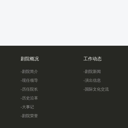
剧院概况
工作动态
-剧院简介
-剧院新闻
-现任领导
-演出信息
-历任院长
-国际文化交流
-历史沿革
-大事记
-剧院荣誉