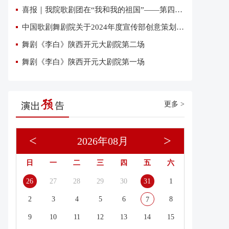
喜报｜我院歌剧团在“我和我的祖国”——第四届优秀网络短视频大赛中荣获三项大奖
中国歌剧舞剧院关于2024年度宣传部创意策划复试有关事项的通知
舞剧《李白》陕西开元大剧院第二场
舞剧《李白》陕西开元大剧院第一场
更多 >
<
>
2026年08月
日
一
二
三
四
五
六
26
27
28
29
30
31
1
2
3
4
5
6
8
7
9
10
11
12
13
14
15