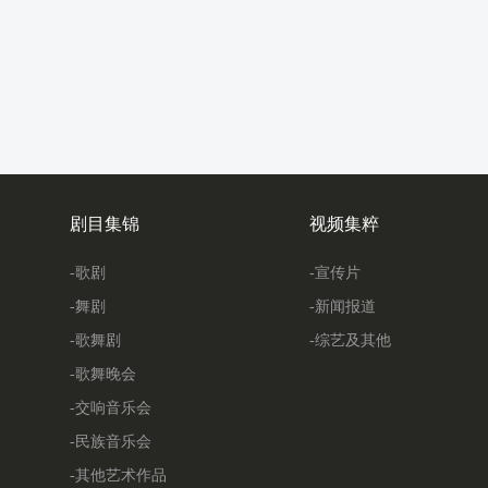
剧目集锦
视频集粹
-歌剧
-宣传片
-舞剧
-新闻报道
-歌舞剧
-综艺及其他
-歌舞晚会
-交响音乐会
-民族音乐会
-其他艺术作品