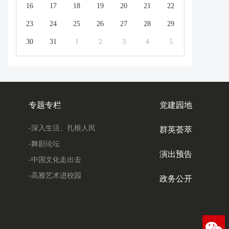
16
17
18
19
20
21
22
23
24
25
26
27
28
29
30
31
1
2
3
4
5
专题专栏
党建园地
-深入生活、扎根人民
群英荟萃
-舞剧论坛
演出预告
-中国文化走出去
-高雅艺术进校园
政务公开