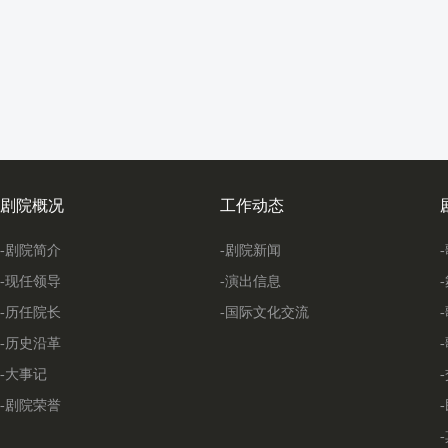
剧院概况
工作动态
-剧院简介
-剧院新闻
-现任领导
-演出信息
-历任院长
-国际文化交流
-历史沿革
-大事记
-剧院荣誉